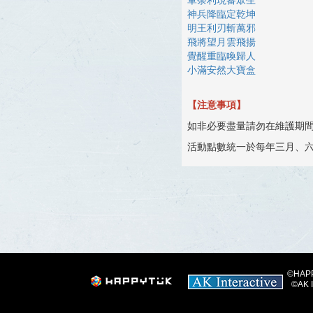
軍荼利現審眾生
神兵降臨定乾坤
明王利刃斬萬邪
飛將望月雲飛揚
覺醒重臨喚歸人
小滿安然大寶盒
【注意事項】
如非必要盡量請勿在維護期
活動點數統一於每年三月、
©HAPPY
©AK I