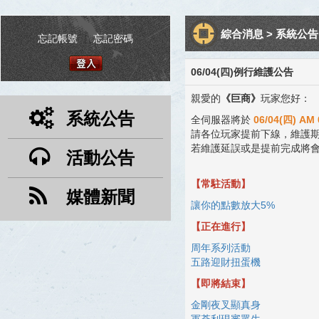
綜合消息 > 系統公告 
忘記帳號
|
忘記密碼
06/04(四)例行維護公告
親愛的
《巨商》
玩家您好：
系統公告
全伺服器將於
06/04(四) AM 
請各位玩家提前下線，維護
若維護延誤或是提前完成將
活動公告
【常駐活動】
媒體新聞
讓你的點數放大5%
【正在進行】
周年系列活動
五路迎財扭蛋機
【即將結束】
金剛夜叉顯真身