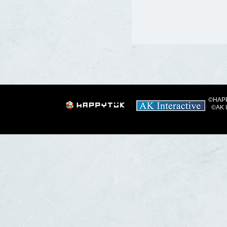
©HAPPY
©AK I