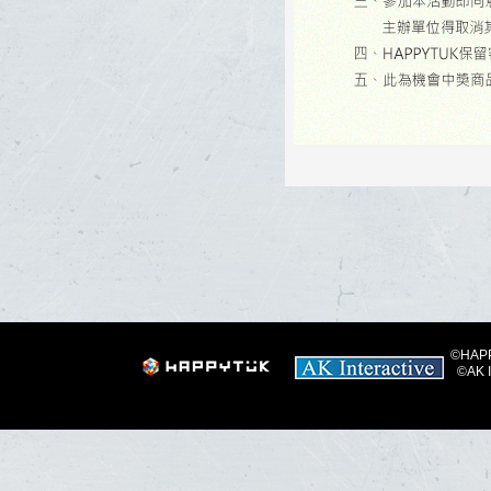
©HAPPY
©AK I