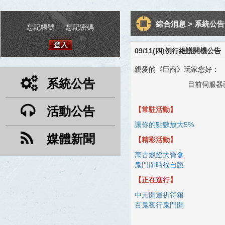
綜合消息 > 系統公告 
忘記帳號
|
忘記密碼
09/11(四)例行維護開機公告
親愛的《巨商》玩家您好：
系統公告
目前伺服器
活動公告
【常駐活動】
讓你的點數放大5%
媒體新聞
【精彩活動】
萬古燃燈大寶盒
鬼門閉時福自臨
【正在進行】
中元開運祈符箱
百鬼夜行鬼門開