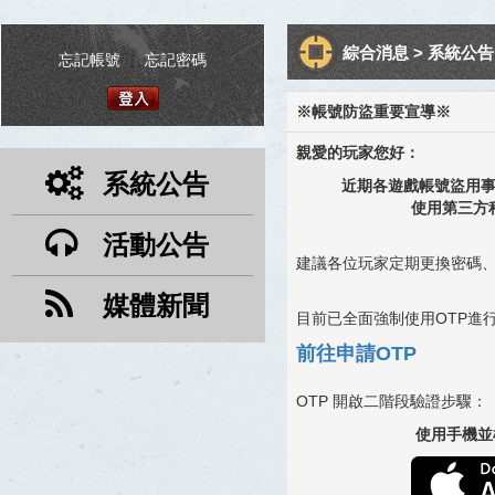
綜合消息 > 系統公告 
忘記帳號
|
忘記密碼
※帳號防盜重要宣導※
親愛的玩家您好：
系統公告
近期各遊戲帳號盜用
使用第三方
活動公告
建議各位玩家定期更換密碼
媒體新聞
目前已全面強制使用OTP進
前往申請OTP
OTP 開啟二階段驗證步驟：
使用手機並根