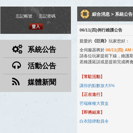
綜合消息 > 系統公告 
忘記帳號
|
忘記密碼
06/11(四)例行維護公告
親愛的
《巨商》
玩家您好：
系統公告
全伺服器將於
06/11(四) AM 
請各位玩家提前下線，維護
若維護延誤或是提前完成將
活動公告
【常駐活動】
媒體新聞
讓你的點數放大5%
【正在進行】
芒端稼種大寶盒
【即將結束】
白衣陸肆動員令