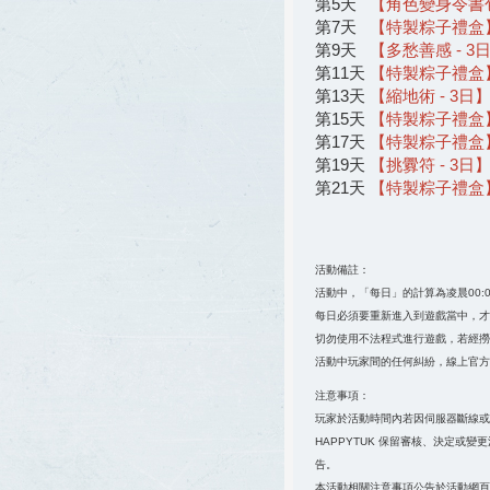
第5天
【角色變身令書包
第7天
【特製粽子禮盒】
第9天
【多愁善感 - 3日
第11天
【特製粽子禮盒】
第13天
【縮地術 - 3日】
第15天
【特製粽子禮盒】
第17天
【特製粽子禮盒】
第19天
【挑釁符 - 3日】
第21天
【特製粽子禮盒】
活動備註：
活動中，「每日」的計算為凌晨00:0
每日必須要重新進入到遊戲當中，才
切勿使用不法程式進行遊戲，若經撈
活動中玩家間的任何糾紛，線上官方
注意事項：
玩家於活動時間內若因伺服器斷線或
HAPPYTUK 保留審核、決定
告。
本活動相關注意事項公告於活動網頁