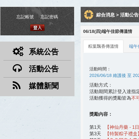
綜合消息 > 活動公告 
忘記帳號
|
忘記密碼
06/18(四)端午佳節傳溫情
粽葉飄香傳溫情
端午
系統公告
活動公告
活動時間：
2026/06/18 維護後 至 202
媒體新聞
活動方式：
活動期間累計登入達指
活動獲得的獎勵皆為
不
獎勵內容：
第1天
【神仙丹藥 - 1日
第3天
【特製粽子禮盒】