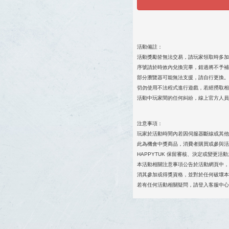
活動備註：
活動獎勵皆無法交易，請玩家領取時多加
序號請於時效內兌換完畢，錯過將不予補
部分瀏覽器可能無法支援，請自行更換。
切勿使用不法程式進行遊戲，若經撈取相
活動中玩家間的任何糾紛，線上官方人員
注意事項：
玩家於活動時間內若因伺服器斷線或其他
此為機會中獎商品，消費者購買或參與活
HAPPYTUK 保留審核、決定或變
本活動相關注意事項公告於活動網頁中，
消其參加或得獎資格，並對於任何破壞本
若有任何活動相關疑問，請登入客服中心