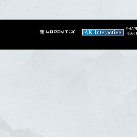
©HAPPY
©AK I