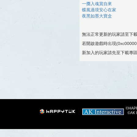
一擲入魂賞自來
蝶風過境安心在家
夜黑如墨大寶盒
無法正常更新的玩家請至下
若開啟遊戲時出現(0xc000
新加入的玩家請先至下載專
©HAPPY
©AK I