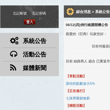
綜合消息 > 系統公告 
忘記帳號
|
忘記密碼
06/12(四)例行維護開機公告
親愛的《巨商》玩家您好：
系統公告
目前伺服器
活動公告
目前 絲路商人 趙合 已重
媒體新聞
【常駐活動】
讓你的點數放大5%
【正在進行】
七珠齊聚願無窮
【精彩活動】